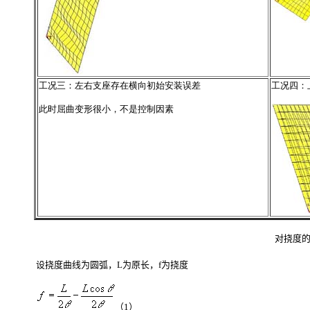
工况三：左右支座存在横向初始安装误差
工况四：
此时屈曲变形很小，不是控制因素
对挠度
设挠度曲线为圆弧，
L
为原长，
f
为挠度
（
1
）