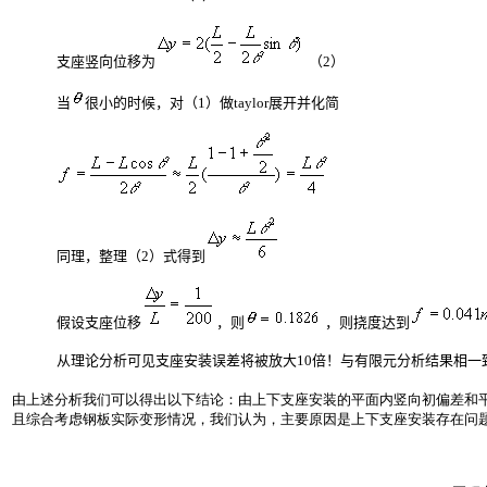
支座竖向位移为
（
2
）
当
很小的时候，对（
1
）做
taylor
展开并化简
同理，整理（
2
）式得到
假设支座位移
，则
，则挠度达到
从理论分析可见支座安装误差将被放大
10
倍！与有限元分析结果相一
由上述分析我们可以得出以下结论：由上下支座安装的平面内竖向初偏差和
且综合考虑钢板实际变形情况，我们认为，主要原因是上下支座安装存在问