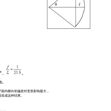
，
。
致。
平面内横向初偏差对变形影响最大，
题造成这种结果。