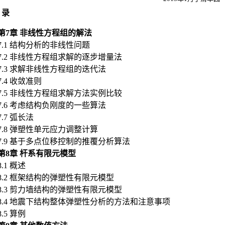
 录
第
7
章
非线性方程组的解法
7.1
结构分析的非线性问题
7.2
非线性方程组求解的逐步增量法
7.3
求解非线性方程组的迭代法
7.4
收敛准则
7.5
非线性方程组求解方法实例比较
7.6
考虑结构负刚度的一些算法
7.7 弧长法
7.8
弹塑性单元应力调整计算
7.9 基于多点位移控制的推覆分析算法
第
8
章
杆系有限元模型
8.1 概述
8.2
框架结构的弹塑性有限元模型
8.3
剪力墙结构的弹塑性有限元模型
8.4
地震下结构整体弹塑性分析的方法和注意事项
8.5
算例