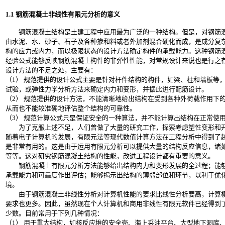
1.1 钢筋混凝土非线性有限元分析的意义
钢筋混凝土结构是土建工程中应用最为广泛的一种结构。但是，对钢筋混
由水泥、水、砂子、石子及各种掺和料或者外加剂混合硬化而成，是成分复
构的应力或内力，而以极限状态的设计方法确定构件的承载能力。这种钢筋
经验公式能够反映钢筋混凝土构件的非弹性性能，对常规设计来说也是行之
设计方法的不足之处，主要有：
（1） 规范提供的设计公式主要是针对杆件结构的构件，如梁、柱和墙板等
试验，或弹性力学分析方法来确定内力和变形，并据此进行配筋设计。
（2） 规范提供的设计方法，不能清晰地给出结构在受到各种外荷载作用下
从而也不能较准确地评估整个结构的可靠性。
（3） 规范计算公式只是保证安全的一种算法，并不能计算出结构在正常使
为了克服上述不足，人们曾做了大量的研究工作，探索考虑塑性变形和开
随着电子计算机的发展，有限元法等现代数值计算方法在工程分析中得到了
是非常有用的。这是由于运用有限元分析可以提供大量的结构反应信息，诸
等等。这对研究钢筋混凝土结构的性能，改进工程设计都有重要的意义。
钢筋混凝土有限元分析方法能够给出结构内力和变形发展的全过程；能够
承载能力和可靠度作出评估；能够揭示出结构的薄弱部位和环节，以利于优
境。
由于钢筋混凝土非线性分析对计算机性能的要求比线性分析要高，计算模
要求也更多。因此，虽然现在个人计算机和商用非线性有限元软件已经得到
少数。目前常用于下列几种情况：
（1） 用于重大结构，如核反应堆的安全壳、海上采油平台、大型地下洞库