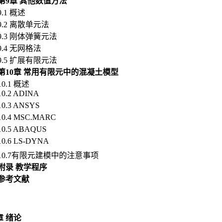
第
9
章
其他数值方法
9.1
概述
9.2
离散单元法
9.3
刚体弹簧元法
9.4
无网格法
9.5 扩展有限元法
第
10
章
常用有限元中的混凝土模型
10.1
概述
10.2 ADINA
10.3 ANSYS
10.4 MSC.MARC
10.5 ABAQUS
10.6 LS-DYNA
10.7
有限元建模中的注意事项
附录
教学程序
参考文献
章 绪论