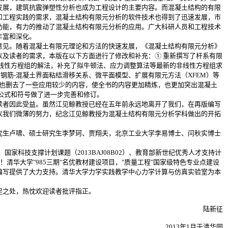
发展，建筑抗震弹塑性分析也成为工程设计的主要内容。而混凝土结构的有限
和工程实践的需求，混凝土结构有限元分析的软件技术也得到了迅速发展，市
功能，有力的推动了混凝土结构有限元分析的应用。广大科研人员和工程技术
丰富和深化。
见。随着混凝土有限元理论和方法的快速发展，《混凝土结构有限元分析》
及读者的需求，本版在以下方面进行了修改和补充：① 重新撰写了杆系有限
线性方程组的解法，补充了拟牛顿法、应力调整算法等最新的非线性方程组求
、钢筋-混凝土界面粘结滑移关系、微平面模型、扩展有限元方法（XFEM）等
时也删去了一些应用较少的内容，使全书的内容更加精炼，也更加突出混凝土
公式和符号做了进一步完善和修订。
者因此受益。虽然江见鲸教授已经在五年前永远地离开了我们，在再版编写
以我们微薄的努力，纪念江见鲸教授为混凝土结构有限元分析学科做出的开拓
生卢啸、硕士研究生李梦珂、贾翔夫，北京工业大学李易博士、闫秋实博士
家科技支撑计划课题（2013BAJ08B02）、教育部新世纪优秀人才支持计
此致谢！清华大学"985三期"名优教材建设项目，"质量工程"国家级特色专业点建设
编写提供了大力支持。清华大学力学实践教学中心力学计算与仿真实验室为本
之处，热忱欢迎读者批评指正。
陆新征
2013年1月于清华园