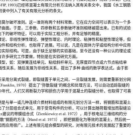
FIP, 1993)已经将混凝土有限元分析方法纳入其有关条文中，我国《水工钢筋
在附录中列入了有关有限元分析的条文。
。
莫尔破坏准则。这一准则有两个材料常数，它在应力空间可以表示为一个多
坏曲面。于是，三参数、四参数和五参数破坏准则相继被提出来。已有的试验
态下的破坏特征，可以用于实际工程分析，并有足够的精度。
论、非线性弹性理论、弹塑性理论、内时理论、粘弹性和粘塑性理论等，但
构件和结构分析，也取得了进展。可以说，凡是在固体力学或结构分析中应用
的实际结构。可是，由于缺乏足够的实验基础，至今还没有一种公认的理论或
有许多研究工作要做，特别是在实验研究方面。
型，如：双弹簧连结单元、粘结斜杆单元、无厚度四节点或六节点粘结单
是线性关系，随后发展为非线性关系，提出了多种 曲线的数学表达式。由于影
采用分离式裂缝，即裂缝置于单元之间，一旦裂缝发展，则需要重新划分网
（Franklin, 1970）提出了"弥散裂缝"的概念和处理方法，可以自动追踪裂缝的
0年代，人们又将断裂力学和损伤力学用于混凝土的裂缝分析，也取得了可喜
是与单一或几种连续介质材料组成的有限元划分方法一样，将钢筋和混凝土
出了分层组合式单元，用于受弯构件的分析，可以计算出随荷载增加而裂缝沿
议的带膜组合式（Zienkiewicz et al. 1972），用于核电站三维结构的分
散"钢筋的方法（Hand et al. 1973），即把钢筋化为等效的混凝土，然后统一
因而应用很广。上述有限元组合模型的研究，对有限元技术的发展起了重要的