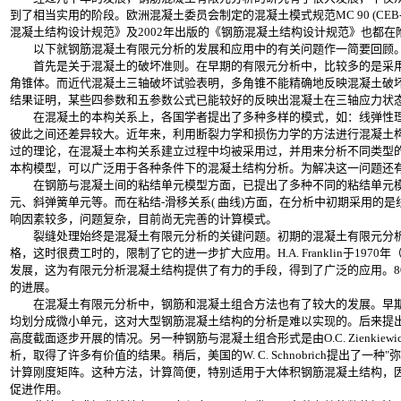
到了相当实用的阶段。欧洲混凝土委员会制定的混凝土模式规范MC 90 (CEB-
混凝土结构设计规范》及2002年出版的《钢筋混凝土结构设计规范》也都
以下就钢筋混凝土有限元分析的发展和应用中的有关问题作一简要回顾
首先是关于混凝土的破坏准则。在早期的有限元分析中，比较多的是采用
角锥体。而近代混凝土三轴破坏试验表明，多角锥不能精确地反映混凝土破
结果证明，某些四参数和五参数公式已能较好的反映出混凝土在三轴应力状
在混凝土的本构关系上，各国学者提出了多种多样的模式，如：线弹性理
彼此之间还差异较大。近年来，利用断裂力学和损伤力学的方法进行混凝土
过的理论，在混凝土本构关系建立过程中均被采用过，并用来分析不同类型
本构模型，可以广泛用于各种条件下的混凝土结构分析。为解决这一问题还
在钢筋与混凝土间的粘结单元模型方面，已提出了多种不同的粘结单元模
元、斜弹簧单元等。而在粘结-滑移关系( 曲线)方面，在分析中初期采用的
响因素较多，问题复杂，目前尚无完善的计算模式。
裂缝处理始终是混凝土有限元分析的关键问题。初期的混凝土有限元分析
格，这时很费工时的，限制了它的进一步扩大应用。H.A. Franklin于1970年
发展，这为有限元分析混凝土结构提供了有力的手段，得到了广泛的应用。8
的进展。
在混凝土有限元分析中，钢筋和混凝土组合方法也有了较大的发展。早期
均划分成微小单元，这对大型钢筋混凝土结构的分析是难以实现的。后来提
高度截面逐步开展的情况。另一种钢筋与混凝土组合形式是由O.C. Zienkiewicz建
析，取得了许多有价值的结果。稍后，美国的W. C. Schnobrich提出了一种"弥
计算刚度矩阵。这种方法，计算简便，特别适用于大体积钢筋混凝土结构，
促进作用。