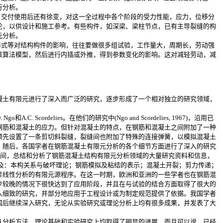
行分析。
，交付使用后还有徐变，对这一全过程中各个阶段的受力性能，应力，位移分
论，以供设计和施工参考。有些构件，如深梁、梁柱节点，已有主导裂缝的构
元分析。
形式等对结构构件的影响，往往要做很多组试验，工作量大，周期长，劳动强
核算法模型，然后进行内插或外推，得到参数变化的影响。这对减轻劳动，减
土有限元进行了深入而广泛的研究，逐步形成了一个相对独立的研究领域，
ordelies。在他们的研究中(Ngo and Scordelies, 1967)，沿用已
钢筋和混凝土的应力。但针对混凝土的特点，在钢筋和混凝土之间附加了一种
预先设置了一条剪切斜裂缝，裂缝间也附加了特殊的连接弹簧，以模拟混凝土
。随后，各国学者在钢筋混凝土有限元分析的各个细节方面进行了深入的研究
时间，总结和分析了钢筋混凝土结构有限元分析领域的大量研究资料和信息，
1982)，内容涉及：本构关系与破坏理论；钢筋模拟及粘结的表示；混凝土开裂；剪力传递；
非线性分析的有限元源程序。在这一时期，欧洲和亚洲的一些学者也在钢筋混
步较晚的情况下很快达到了应用阶段，并且在与试验的结合方面取得了很大的
入细致的研究，并部分地应用于工程设计或为制定规范提供了依据。我国学者
国后继续深入研究，无论从实验研究或理论分析上均有很多成果，并发表了大
分析方法、理论基础和实验研究上均取得了明显的进展，而且可以说，已经