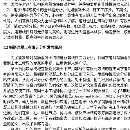
大，因而在对这些结构的可靠性评价过程中，往往需要用到非线性有限元进
（2） 用于结构或构件的全过程分析。例如混凝土坝，施工工序多，工期长
布，徐变后的内力重分布等，必须用非线性有限元的方法才能得出合理的结
件等，人们需要对其受力全过程作深入了解，这时也往往借助于非线性有限
（3） 辅助实验分析。为了研究各种参数，如混凝土标号、钢筋强度、配筋
度大。用非线性有限元法辅助实验，则可进行少量基本试验，确定参数，校
少试验数量，提高效率是很有意义的。
1.2 钢筋混凝土有限元分析发展简况
为了能准确对钢筋混凝土结构进行非线性受力分析，各国学者对钢筋混凝
受到土木工程界的专家的重视，应用也越来越广泛。
第一篇比较系统地在钢筋混凝土中应用非线性有限元方法的是美国学者D. Ngo和A.C. Sc
有的有限元方法，将钢筋和混凝土均划分成三角形单元，用线弹性理论分析
粘结弹簧，从而可以分析粘结应力的变化。对于裂缝，他们根据试验总结，
裂缝间的骨料咬合力和钢筋的销栓作用。这篇研究论文发表后引起很大反响
并加强交流工作。美国土木工程师协会组织了一个20人的委员会，花了5年
在1982年5月发表了长达545页的综述报告(Bazant and Nilson, 
时间效应；动力分析；数值算例和应用；还在附录中发表了钢筋混凝土结构
凝土结构非线性分析方面进行了大量的研究工作。日本学者的研究工作在起
进展。他们在梁、柱、梁柱节点、剪力墙、核反应堆结构等方面都进行了深
在改革开放以后，有一些学者到加拿大、美国和欧洲研修这方面的课题，回
量的论文，出版了多部专著。
经过几十年的发展，钢筋混凝土有限元分析的研究有了很大发展，不仅从