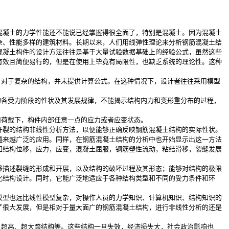
凝土的力学性能还不能说已经掌握得很全面了，特别是混凝土。因为混凝土
杂、性能多样的建筑材料。长期以来，人们用线弹性理论来分析钢筋混凝土结
混凝土构件的设计方法往往是基于大量试验数据基础上的经验公式，虽然这些
有效且简便易行的，但是在使用上毕竟有局限性，也缺乏系统的理论性。这种
，对于复杂的结构，并未提供计算公式。在这种情况下，设计者往往采用模型
的各受力阶段的性状及其发展规律，不能揭示结构内力和变形重分布的过程，
用荷载下，构件内部任意一点的应力或者应变状态。
裂的结构非线性分析方法，以便能够正确反映钢筋混凝土结构的实际性状。
越来越广泛的应用。同样，在钢筋混凝土结构的分析中也开始显示出这一方法
如结构位移，应力，应变，混凝土屈服，钢筋塑性流动，粘结滑移，裂缝发展
描述裂缝的形成和开展，以及结构的破坏过程及其形态；能够对结构的极限
化结构设计。同时，它能广泛地适应于各种结构类型和不同的受力条件和环
型也远比线性模型复杂，对操作人员的力学知识、计算机知识、结构知识的
了很大发展，但是相对于量大面广的钢筋混凝土结构，进行非线性分析的还是
、超高、超大跨结构等。这些结构一旦失效，经济损失大，社会政治影响也