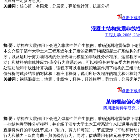
面具有一定参考意义。
关键词
：核心筒，有限元，分层壳，弹塑性计算，抗震分析
点击下载/Do
混凝土结构抗震非线
工程力学, 2006, 23(sup
摘 要
：结构在大震作用下会进入非线性并产生损伤，准确预测地震荷载下钢
本文介绍了清华大学土木工程系近年来开发的适用于钢筋混凝土杆系结构的纤维模
序，以及适用于剪力墙结构的分层壳墙元模型的非线性分析程序。这些程序
动）和材料的非线性应力-应变行为联系起来，可以模拟各种复杂受力构件
处理功能和非线性计算功能，该程序可以准确模拟地震作用下结构的三维非
值分析与试验结果的对比和工程应用算例，说明所研发程序的精度和计算能
关键词
：钢筋混凝土，地震，非线性，杆件，纤维模型，剪力墙，分层壳单
点击下载/Do
某钢框架偏心
四川建筑科学研究, 2008,
摘 要
：结构在大震作用下会进入弹塑性并产生损伤，准确预测地震荷载下结
一些结构弹塑性分析模型，并介绍了清华大学土木工程系近年来以通用有限元程
直接将构件的非线性节点力（轴力、剪力和弯矩）、节点变形（平动和转动
行为和轴力－双向弯曲－剪切耦合行为。同时，借助通用有限元程序方便的