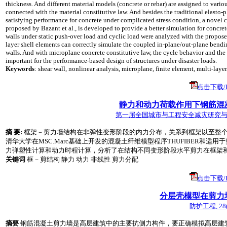
thickness. And different material models (concrete or rebar) are assigned to variou
connected with the material constitutive law. And besides the traditional elasto-pl
satisfying performance for concrete under complicated stress condition, a novel c
proposed by Bazant et al., is developed to provide a better simulation for concret
walls under static push-over load and cyclic load were analyzed with the propose
layer shell elements can correctly simulate the coupled in-plane/out-plane bending
walls. And with microplane concrete constitutive law, the cycle behavior and th
important for the performance-based design of structures under disaster loads.
Keywords
: shear wall, nonlinear analysis, microplane, finite element, multi-laye
点击下载/Do
静力和动力荷载作用下钢筋混
第一届全国城市与工程安全减灾研究与进展研讨会
摘 要:
框架－剪力墙结构在非弹性变形阶段的内力分布，关系到框架以至整个结构
清华大学在MSC.Marc基础上开发的混凝土纤维模型程序THUFIBER
力弹塑性计算和动力时程计算，分析了在结构不同变形阶段水平剪力在框架
关键词
框－剪结构 静力 动力 非线性 剪力分配
点击下载/Do
分层壳模型在剪力
防护工程, 28(3)
摘要
钢筋混凝土剪力墙是高层建筑中的主要抗侧力构件，要正确模拟高层建