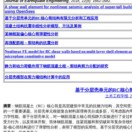
Journal of Earthquake Engineering
, 2018, 22(9): 1662-1682.
A shear wall element for nonlinear seismic analysis of super-tall buil
using OpenSees
基于分层壳单元的RC核心筒结构有限元分析和工程应用
混凝土结构抗震非线性分析模型、方法及算例
某钢框架偏心核心筒弹塑性分析
高强配筋框－剪结构的抗震分析
Nonlinear FE model for RC shear walls based on multi-layer shell element a
microplane constitutive model
静力和动力荷载作用下钢筋混凝土框－剪结构剪力分配的研究
分层壳模型在剪力墙结构计算中的应用
基于分层壳单元的RC核心
土木工程学报, 2009,
摘要
：钢筋混凝土（RC）核心筒是高层建筑中常见的抗侧力结构，其空间
的一个重要课题。分层壳单元根据复合材料原理将壳分成多层，可考虑面内
力学性能。基于分层壳单元，对一钢筋混凝土核心筒拟静力实验进行了全过
受力行为，以及筒体开裂、筒体钢筋屈服、连梁屈服和剪切破坏等复杂非线
架-核心筒结构进行了弹塑性分析，表明了模型的实用性。基于分层壳的核