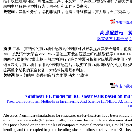
维非线性地震响应。利用这些工具，本文对一个实际工程结构进行了静力弹
结构中的各种弹塑性行为，供科研和工程人员参考。
关键词
：弹塑性分析，结构非线性，地震，纤维模型，剪力墙，分层壳单元
点击下载/Do
高强配筋框－
防灾减灾工程学报, 27(sup
摘 要
在框－剪结构的剪力墙中配置高强钢筋可以显著提高其安全储备，使得剪
2005以及清华大学在MSC.Marc基础上开发的混凝土纤维模型程序THU
的两个8层钢筋混凝土框－剪结构进行了静力推覆分析和实际地震波作用下
结果表明，剪力墙中采用高强钢筋配筋后，改变了剪力墙和框架的刚度退化
提高整个结构的安全储备，对结构抗震是有利的。
关键词
框－剪结构 高强钢筋 静力推覆 动力 非线性
点击下载/Do
Nonlinear FE model for RC shear walls based on multi
Proc.
Computational Methods in Engineering And Science (EPMESC X), Tsinghu
CD
Abstract
: Nonlinear simulations for structures under disasters have been widely 
of reinforced concrete (RC) shear walls, which are the major lateral-force-resistan
this paper, based on the principles of composite material mechanics, a multi-lay
bending and the coupled in-plane bending-shear nonlinear behaviors of RC shear 