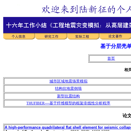
基于分层壳
首页
论
A high-performance quadrilateral flat shell element for seismic colla